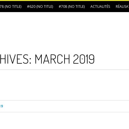
78 (NO TITLE)
#620 (NO TITLE)
#708 (NO TITLE)
ACTUALITÉS
RÉALIS
HIVES:
MARCH 2019
19