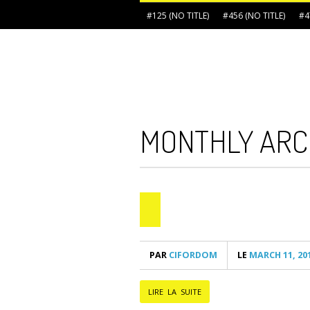
#125 (NO TITLE)
#456 (NO TITLE)
#4
MONTHLY ARC
PAR
CIFORDOM
LE
MARCH 11, 20
LIRE LA SUITE