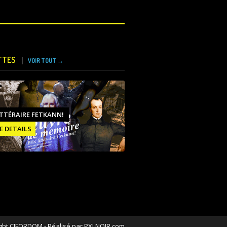
TTES
VOIR TOUT →
ITTÉRAIRE FETKANN!
E DETAILS
ght CIFORDOM - Réalisé par PXLNOIR.com