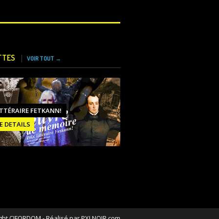
TTES
VOIR TOUT →
ITTÉRAIRE FETKANN!
E DETAILS
ght CIFORDOM - Réalisé par PXLNOIR.com