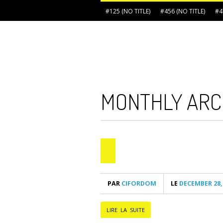
#125 (NO TITLE)
#456 (NO TITLE)
#4
MONTHLY ARC
PAR
CIFORDOM
LE
DECEMBER 28,
LIRE LA SUITE