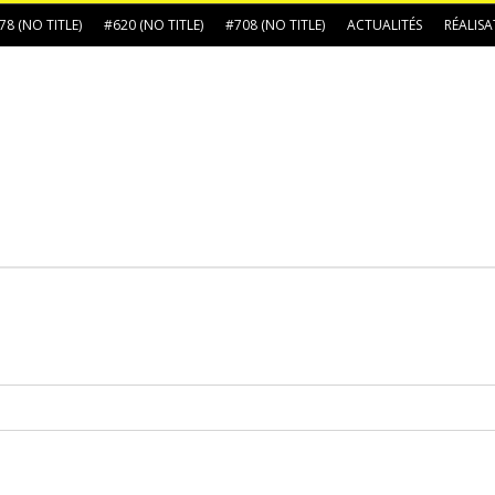
78 (NO TITLE)
#620 (NO TITLE)
#708 (NO TITLE)
ACTUALITÉS
RÉALIS