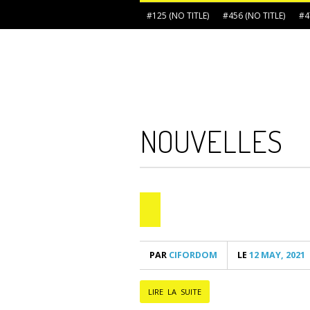
#125 (NO TITLE)
#456 (NO TITLE)
#4
NOUVELLES
PAR
CIFORDOM
LE
12 MAY, 2021
LIRE LA SUITE