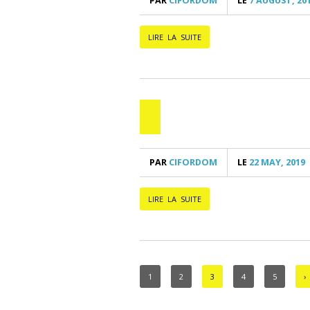
PAR
CIFORDOM
LE
7 AUGUST, 20
LIRE LA SUITE
PAR
CIFORDOM
LE
22 MAY, 2019
LIRE LA SUITE
1
2
3
4
5
›