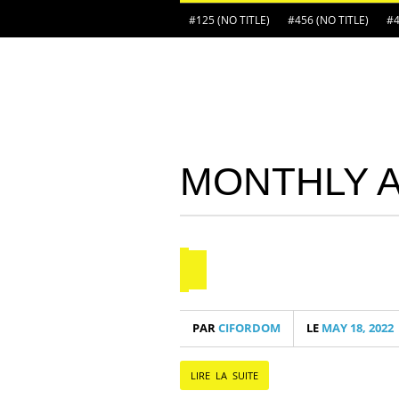
#125 (NO TITLE)
#456 (NO TITLE)
#4
MONTHLY 
PAR
CIFORDOM
LE
MAY 18, 2022
LIRE LA SUITE