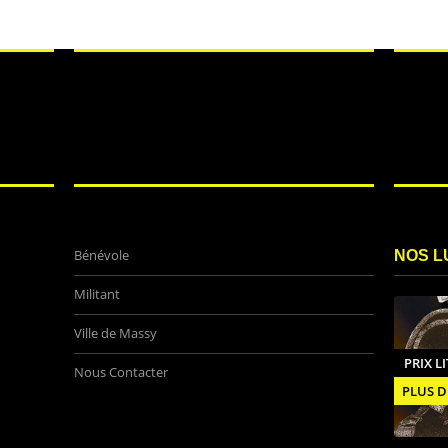
Bénévole
NOS L
Militant
Ville de Massy
PRIX L
Nous Contacter
PLUS D