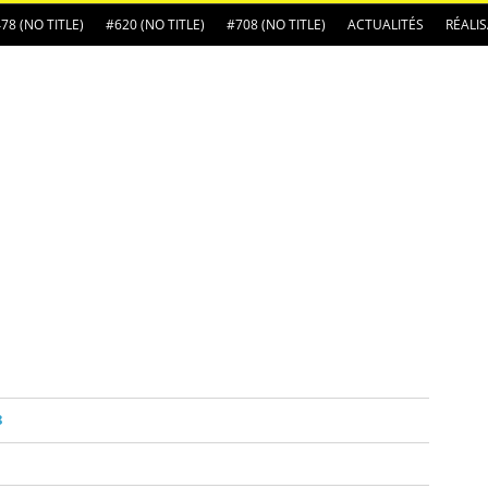
78 (NO TITLE)
#620 (NO TITLE)
#708 (NO TITLE)
ACTUALITÉS
RÉALI
8