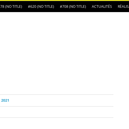
78 (NO TITLE)
#620 (NO TITLE)
#708 (NO TITLE)
ACTUALITÉS
RÉALI
 2021