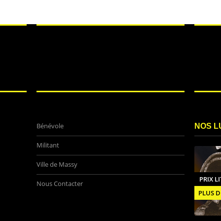
Bénévole
NOS L
Militant
Ville de Massy
PRIX L
Nous Contacter
PLUS D