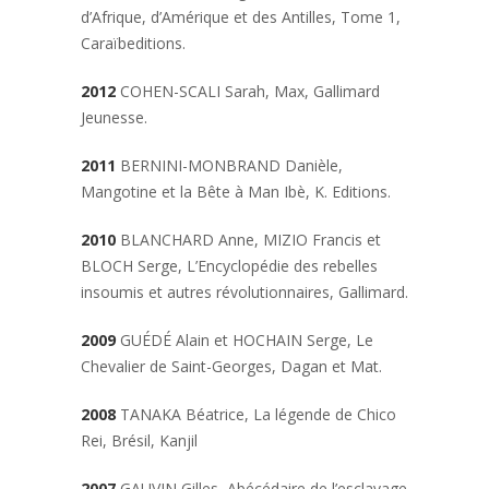
d’Afrique, d’Amérique et des Antilles, Tome 1,
Caraïbeditions.
2012
COHEN-SCALI Sarah,
Max,
Gallimard
Jeunesse.
2011
BERNINI-MONBRAND Danièle,
Mangotine et la Bête à Man Ibè
, K. Editions.
2010
BLANCHARD Anne, MIZIO Francis et
BLOCH Serge,
L’Encyclopédie des rebelles
insoumis et autres révolutionnaires,
Gallimard.
2009
GUÉDÉ Alain et HOCHAIN Serge
, Le
Chevalier de Saint-Georges
, Dagan et Mat.
2008
TANAKA Béatrice
, La légende de Chico
Rei
, Brésil, Kanjil
2007
GAUVIN Gilles,
Abécédaire de l’esclavage