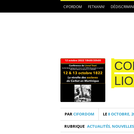
CIFORDOM
FETKANN!
DÉDISCRIMIN
CO
LI
PAR
CIFORDOM
LE
8 OCTOBRE, 2
RUBRIQUE
ACTUALITÉS
,
NOUVELLES