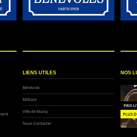
LIENS UTILES
NOS L
Bénévole
Militant
PRIX L
Ville de Massy
ment
PLUS D
Nous Contacter