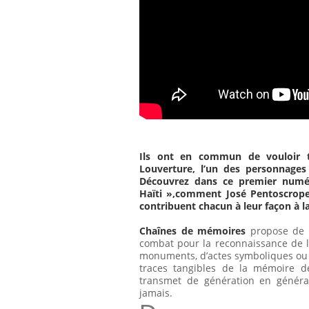
Ils ont en commun de vouloir tr
Louverture, l’un des personnages 
Découvrez dans ce premier numé
Haïti »,comment José Pentoscrope
contribuent chacun à leur façon à 
Chaînes de mémoires
propose de re
combat pour la reconnaissance de la
monuments, d’actes symboliques ou 
traces tangibles de la mémoire de
transmet de génération en généra
jamais.