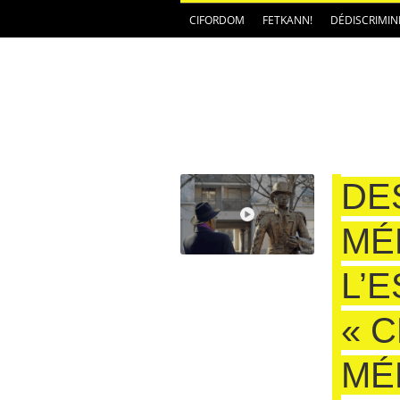
CIFORDOM
FETKANN!
DÉDISCRIMIN
DE
MÉ
L’
« 
MÉ