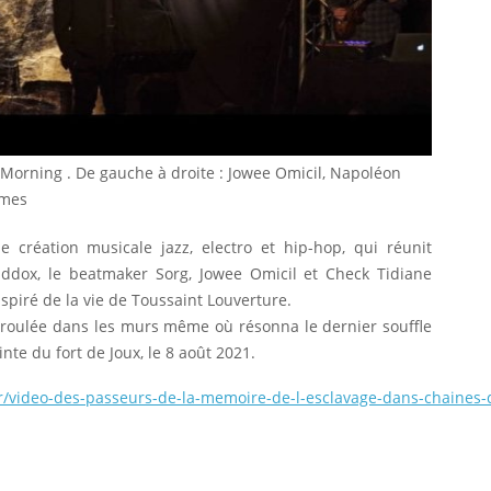
 Morning . De gauche à droite : Jowee Omicil, Napoléon
mmes
 création musicale jazz, electro et hip-hop, qui réunit
dox, le beatmaker Sorg, Jowee Omicil et Check Tidiane
nspiré de la vie de Toussaint Louverture.
déroulée dans les murs même où résonna le dernier souffle
nte du fort de Joux, le 8 août 2021.
o.fr/video-des-passeurs-de-la-memoire-de-l-esclavage-dans-chai