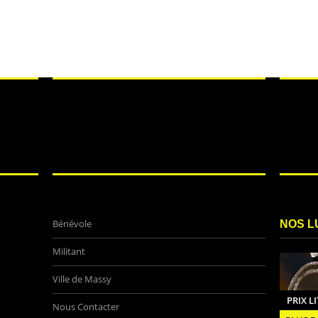
Bénévole
NOS L
Militant
Ville de Massy
PRIX L
Nous Contacter