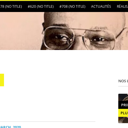
78 (NO TITLE)
#620 (NO TITLE)
#708 (NO TITLE)
ACTUALITÉS
RÉALI
NOS 
PRI
PLU
ARCH, 2020