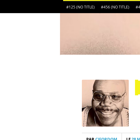
#125 (NO TITLE)
#456 (NO TITLE)
#4
PAR
CIFORDOM
LE
28 M