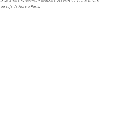
rix Littéraire FETKANN!, « Mémoire des Pays du Sud, Mémoire
au café de Flore à Paris.