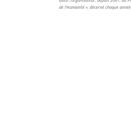
aussi l’organisateur, depuis 2001, du P
de l’Humanité », décerné chaque année 