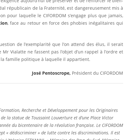
’exigence aujourd’hui de préserver et de renforcer le bien-
́al républicain de la Fraternité, est dangereusement mis à
aison pour laquelle le CIFORDOM s’engage plus que jamais,
tion
, face au retour en force des phobies inégalitaires qui
stion de l’exemplarité que l’on attend des élus, il serait
Mr Vialatte ne fassent pas l’objet d’un rappel à l’ordre et
a famille politique à laquelle il appartient.
José Pentoscrope,
Président du CIFORDOM
 Formation, Recherche et Développement pour les Originaires
e de la statue de Toussaint Louverture et d’une Place Victor
nnée du bicentenaire de la révolution française. Le CIFORDOM
t « dédiscriminer » de lutte contre les discriminations. Il est