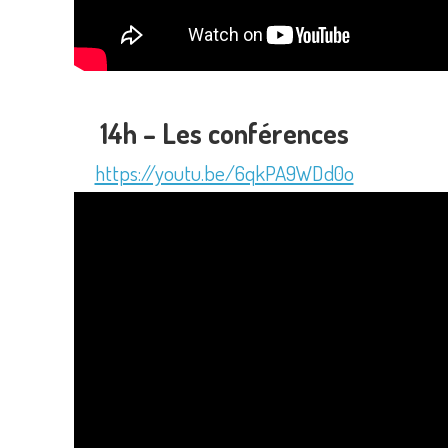
14h – Les conférences
https://youtu.be/6qkPA9WDd0o