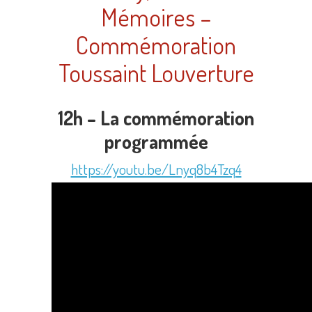
Mémoires –
Commémoration
Toussaint Louverture
12h – La commémoration
programmée
https://youtu.be/Lnyq8b4Tzq4