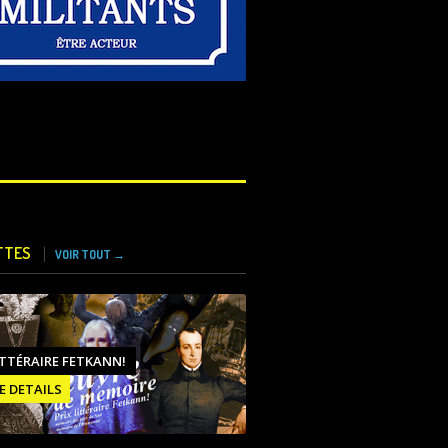
TTES
VOIR TOUT →
ITTÉRAIRE FETKANN!
E DETAILS