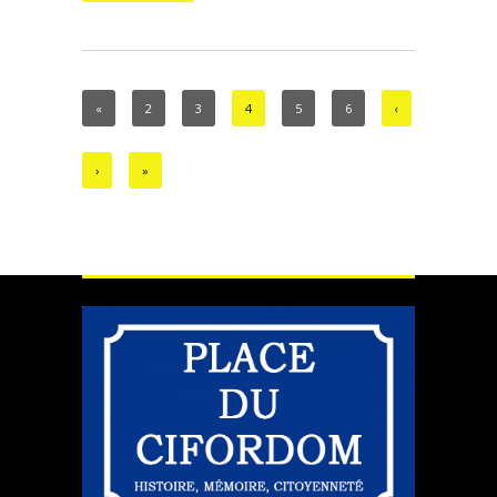
«
2
3
4
5
6
‹
›
»