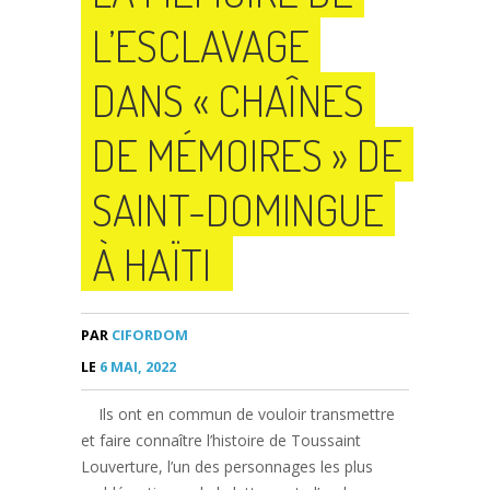
L’ESCLAVAGE
DANS « CHAÎNES
DE MÉMOIRES » DE
SAINT-DOMINGUE
À HAÏTI
PAR
CIFORDOM
LE
6 MAI, 2022
Ils ont en commun de vouloir transmettre
et faire connaître l’histoire de Toussaint
Louverture, l’un des personnages les plus