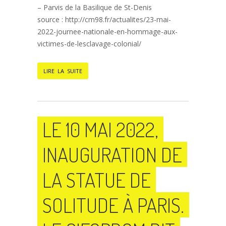
– Parvis de la Basilique de St-Denis
source : http://cm98.fr/actualites/23-mai-
2022-journee-nationale-en-hommage-aux-
victimes-de-lesclavage-colonial/
LIRE LA SUITE
LE 10 MAI 2022,
INAUGURATION DE
LA STATUE DE
SOLITUDE À PARIS.