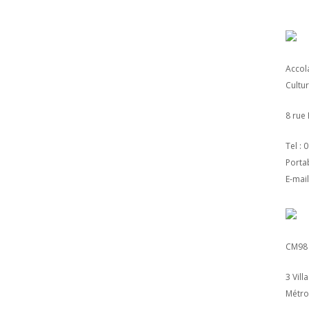
Accol
Cultur
8 rue
Tel : 
Portab
E-mai
CM98 
3 Vill
Métro