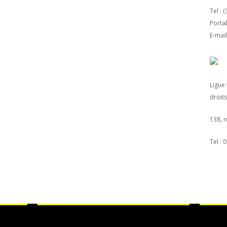
Tel : 
Portab
E-mail
Ligue
droit
138, 
Tel : 