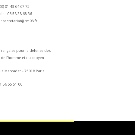
(33) 01 43 64 67 75
le : 06 58 38 68 36
 : secretariat@cm98.fr
 française pour la défense des
s de l’homme et du citoyen
rue Marcadet – 75018 Paris
01 56 55 51 00