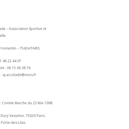
ade – Association Sportive et
elle
 Fromentin – 75424 PARIS
01 48 22 44 07
le : 06 15 06 38 76
l : aj.accolade@noos.fr
: Comite Marche du 23 Mai 1998
a Dury Vasselon, 75020 Paris.
 Porte-des-Lilas