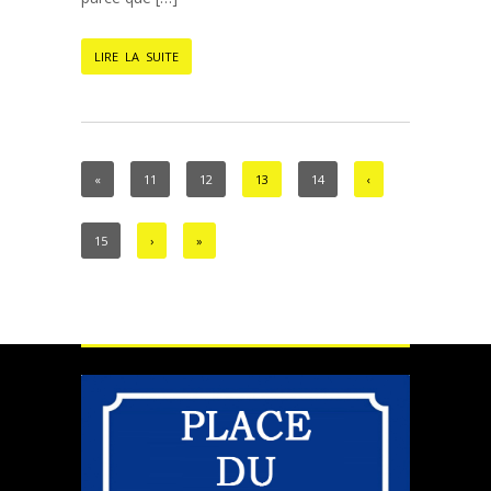
LIRE LA SUITE
«
11
12
13
14
‹
15
›
»